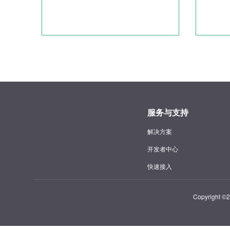
服务与支持
解决方案
开发者中心
快速接入
Copyright